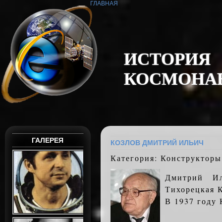
ГЛАВНАЯ
И
С
Т
О
Р
И
Я
К
О
С
М
О
Н
А
ГАЛЕРЕЯ
КОЗЛОВ ДМИТРИЙ ИЛЬИЧ
Категория: Конструкторы
Дмитрий И
Тихорецкая К
В 1937 году 