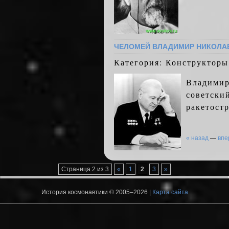
ЧЕЛОМЕЙ ВЛАДИМИР НИКОЛА
Категория: Конструкторы
Владимир
советски
ракетост
« назад
—
впе
Страница 2 из 3
«
1
2
3
»
История космонавтики © 2005–2026 |
Карта сайта