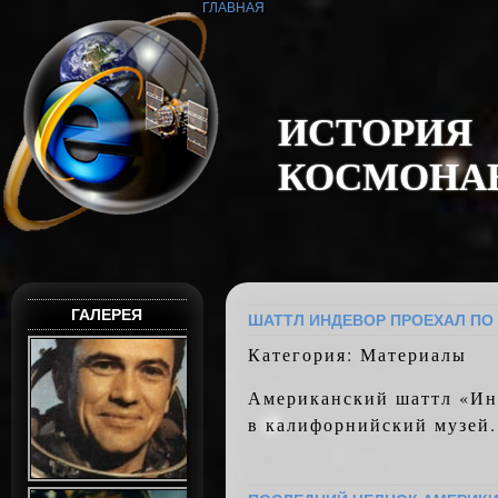
ГЛАВНАЯ
И
С
Т
О
Р
И
Я
К
О
С
М
О
Н
А
ГАЛЕРЕЯ
ШАТТЛ ИНДЕВОР ПРОЕХАЛ ПО
Категория: Материалы
Американский шаттл «Ин
в калифорнийский музей.