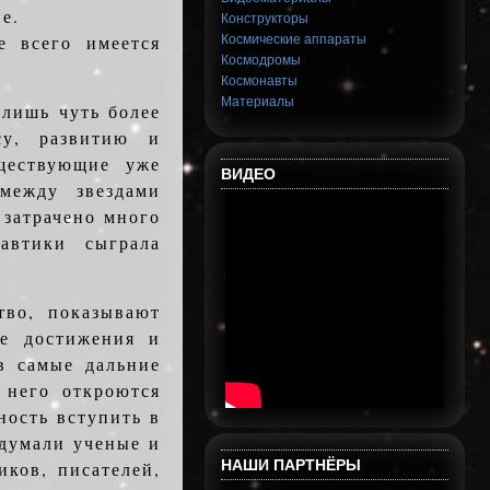
е.
Конструкторы
 всего имеется
Космические аппараты
Космодромы
Космонавты
Материалы
 лишь чуть более
су, развитию и
ществующие уже
ВИДЕО
между звездами
 затрачено много
автики сыграла
тво, показывают
ие достижения и
в самые дальние
 него откроются
ность вступить в
думали ученые и
НАШИ ПАРТНЁРЫ
ков, писателей,