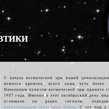
В
Т
И
К
И
С начала космической эры нашей цивилизаци
немного времени, всего лишь чуть более п
Начальным пунктом космической эры принято сч
1957 года. Именно в этот октябрьский день лю
услышали по радио сигналы, перед
искусственным спутником Земли
. С тех пор у