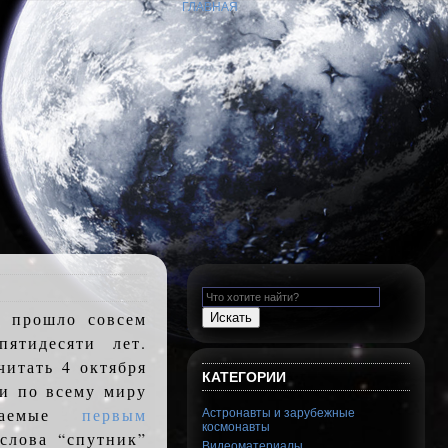
ГЛАВНАЯ
и прошло совсем
ятидесяти лет.
итать 4 октября
КАТЕГОРИИ
ди по всему миру
аваемые
первым
Астронавты и зарубежные
космонавты
 слова “спутник”
Видеоматериалы