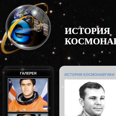
И
С
Т
О
Р
И
Я
К
О
С
М
О
Н
А
ГАЛЕРЕЯ
ИСТОРИЯ КОСМОНАВТИКИ