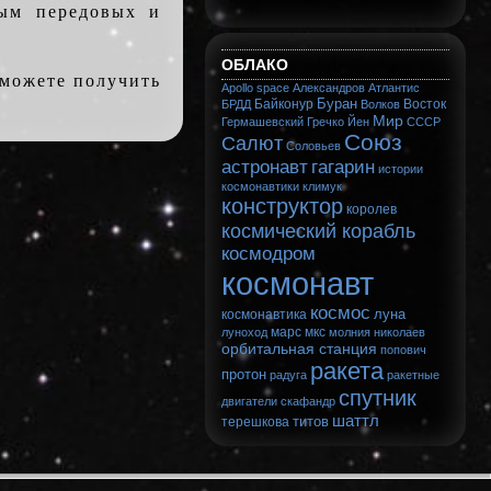
мым передовых и
ОБЛАКО
 можете получить
Apollo
space
Александров
Атлантис
Буран
Байконур
Восток
БРДД
Волков
Мир
Гермашевский
Гречко
Йен
СССР
Союз
Салют
Соловьев
астронавт
гагарин
истории
космонавтики
климук
конструктор
королев
космический корабль
космодром
космонавт
космос
луна
космонавтика
марс
мкс
луноход
молния
николаев
орбитальная станция
попович
ракета
протон
радуга
ракетные
спутник
двигатели
скафандр
шаттл
титов
терешкова