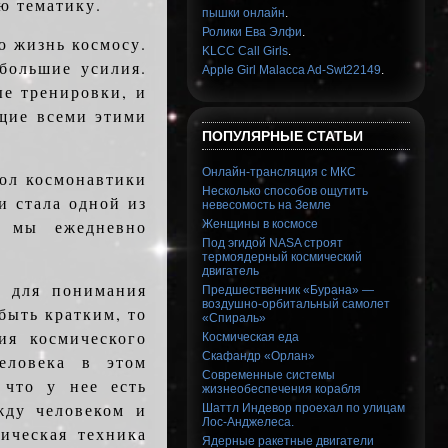
ю тематику.
пышки онлайн
.
Ролики Ева Элфи
.
ю жизнь космосу.
KLCC Call Girls
.
большие усилия.
Apple Girl Malacca Ad-Swt22149
.
е тренировки, и
щие всеми этими
ПОПУЛЯРНЫЕ СТАТЬИ
Онлайн-трансляция с МКС
еол космонавтики
Несколько способов ощутить
и стала одной из
невесомость на Земле
е мы ежедневно
Женщины в космосе
Под эгидой NASA строят
термоядерный космический
двигатель
м для понимания
Предшественник «Бурана» —
воздушно-орбитальный самолет
быть кратким, то
«Спираль»
ия космического
Космическая еда
Скафандр «Орлан»
еловека в этом
Современные системы
 что у нее есть
жизнеобеспечения корабля
жду человеком и
Шаттл Индевор проехал по улицам
Лос-Анджелеса.
ическая техника
Ядерные ракетные двигатели