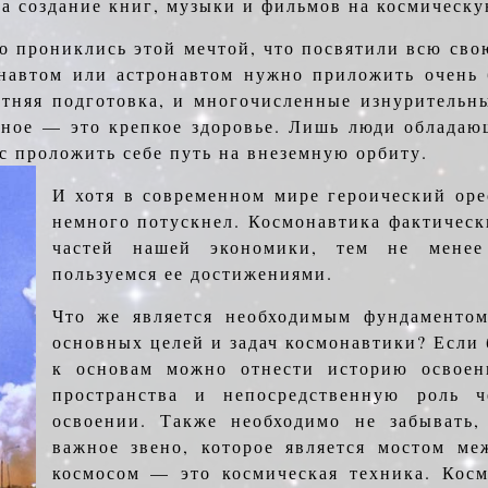
а создание книг, музыки и фильмов на космическу
о прониклись этой мечтой, что посвятили всю сво
навтом или астронавтом нужно приложить очень 
тняя подготовка, и многочисленные изнурительны
вное — это крепкое здоровье. Лишь люди обладаю
с проложить себе путь на внеземную орбиту.
И хотя в современном мире героический ор
немного потускнел. Космонавтика фактическ
частей нашей экономики, тем не мене
пользуемся ее достижениями.
Что же является необходимым фундаменто
основных целей и задач космонавтики? Если 
к основам можно отнести историю освоен
пространства и непосредственную роль ч
освоении. Также необходимо не забывать,
важное звено, которое является мостом ме
космосом — это космическая техника. Косм