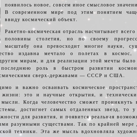
появилось новое, совсем иное смысловое значени
В современном мире под этим понятием чаще
ввиду космический объект.
Ракетно-космическая отрасль насчитывает всего
половины столетия, но по своему прогрес
масштабу она превосходит многие науки, су
чество издавна мечтало о полетах в космос, 
 другим мирам, и для реализации этой мечты было
последнюю роль в быстром развитии космон
осмическими сверх-державами — СССР и США.
одимо и важно осваивать космическое пространс
жизни: это и научные открытия, и техническ
 мысли. Когда человечество сможет проникнуть 
стемы, достигнет самых отдаленных звезд, то у
жности для развития, и появится реальная возмож
ыми разумными существами. Так по крайней мере 
ской техники. Эта же мысль вдохновляла художни