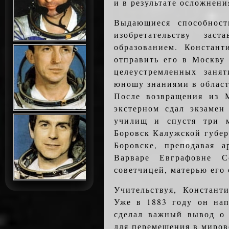
и в результате осложнени
Выдающиеся способност
изобретательству за
образованием. Констан
отправить его в Москву
целеустремленных заня
юношу знаниями в област
После возвращения из 
экстерном сдал экзамен
училищ и спустя три м
Боровск Калужской губер
Боровске, преподавая 
Варваре Евграфовне 
советчицей, матерью его 
Учительствуя, Констант
Уже в 1883 году он нап
сделал важный вывод о 
для перемещения в миров