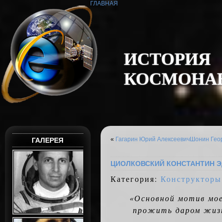
ГЛАВНАЯ
И
С
Т
О
Р
И
Я
К
О
С
М
О
Н
А
«
Гагарин Юрий Алексеевич
Шонин Гео
ГАЛЕРЕЯ
ЦИОЛКОВСКИЙ КОНСТАНТИН 
Категория:
Конструкторы
«Основной мотив мое
прожить даром жизн