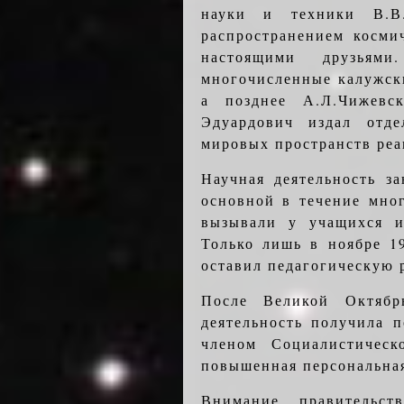
науки и техники В.В
распространением косми
настоящими друзья
многочисленные калужски
а позднее А.Л.Чижевс
Эдуардович издал отд
мировых пространств ре
Научная деятельность з
основной в течение мног
вызывали у учащихся и
Только лишь в ноябре 1
оставил педагогическую 
После Великой Октябр
деятельность получила 
членом Социалистичес
повышенная персональная
Внимание правительст