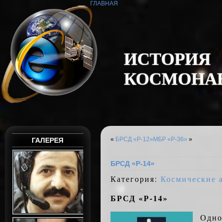
ГЛАВНАЯ
И
С
Т
О
Р
И
Я
К
О
С
М
О
Н
А
«
БРСД «Р-12»
МБР «Р-36»
»
ГАЛЕРЕЯ
БРСД «Р-14»
Категория:
Космические 
БРСД «Р-14»
Одн