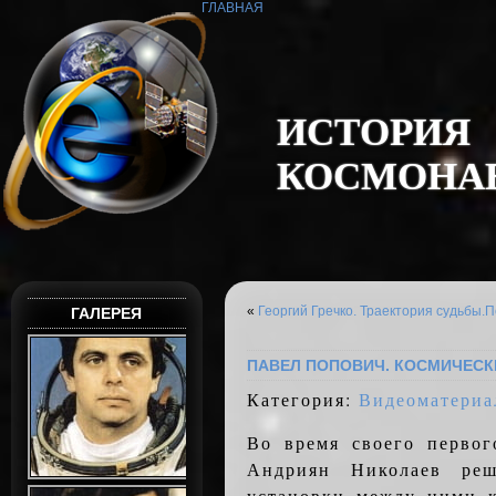
ГЛАВНАЯ
И
С
Т
О
Р
И
Я
К
О
С
М
О
Н
А
«
Георгий Гречко. Траектория судьбы.
П
ГАЛЕРЕЯ
ПАВЕЛ ПОПОВИЧ. КОСМИЧЕСК
Категория:
Видеоматериа
Во время своего перво
Андриян Николаев реш
установки между ними к