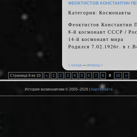
ФЕОКТИСТОВ КОНСТАНТИН П
Категория: Космонавты
Феоктистов Константин 
8-й космонавт СССР / Ро
14-й космонавт мира
Родился 7.02.1926г. в г
« назад
—
вперед »
Страница 9 из 10
«
1
2
3
4
5
6
7
8
9
10
»
История космонавтики © 2005–2026 |
Карта сайта