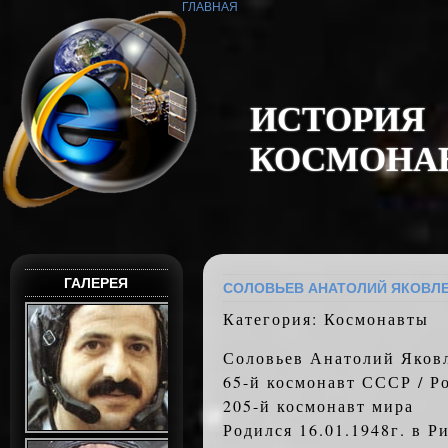
ГЛАВНАЯ
И
С
Т
О
Р
И
Я
К
О
С
М
О
Н
А
ГАЛЕРЕЯ
СОЛОВЬЕВ АНАТОЛИЙ ЯКОВЛ
Категория: Космонавты
Соловьев Анатолий Яков
65-й космонавт СССР / Р
205-й космонавт мира
Родился 16.01.1948г. в Р