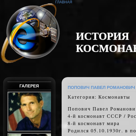
ГЛАВНАЯ
И
С
Т
О
Р
И
Я
К
О
С
М
О
Н
А
ГАЛЕРЕЯ
ПОПОВИЧ ПАВЕЛ РОМАНОВИЧ
Категория: Космонавты
Попович Павел Романови
4-й космонавт СССР / Ро
8-й космонавт мира
Родился 05.10.1930г. в п