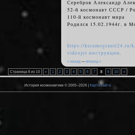
Серебров Александр Але
52-й космонавт СССР / Р
110-й космонавт мира
Родился 15.02.1944г. в М
https://keramogranit24.ru/k
videojet инструкция
.
« назад
—
вперед »
Страница 8 из 10
«
1
2
3
4
5
6
7
8
9
10
»
История космонавтики © 2005–2026 |
Карта сайта