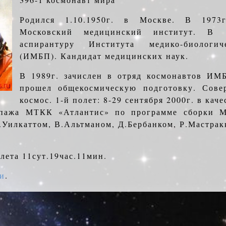
Родился 1.10.1950г. в Москве. В 1973
Московский медицинский институт. В 1
аспирантуру Института медико-биологи
(ИМБП). Кандидат медицинских наук.
В 1989г. зачислен в отряд космонавтов ИМБ
прошел общекосмическую подготовку. Сов
космос. 1-й полет: 8-29 сентября 2000г. в кач
ипажа МТКК «Атлантис» по программе сборки 
Т.Уилкаттом, В.Альтманом, Д.Бербанком, Р.Мастра
лета 11сут.19час.11мин.
ии
.