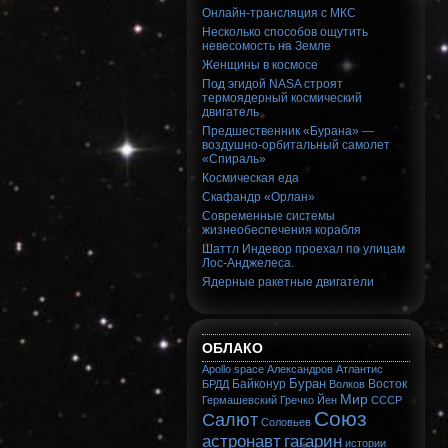
Онлайн-трансляция с МКС
Несколько способов ощутить
невесомость на Земле
Женщины в космосе
Под эгидой NASA строят
термоядерный космический
двигатель
Предшественник «Бурана» —
воздушно-орбитальный самолет
«Спираль»
Космическая еда
Скафандр «Орлан»
Современные системы
жизнеобеспечения корабля
Шаттл Индевор проехал по улицам
Лос-Анджелеса.
Ядерные ракетные двигатели
ОБЛАКО
Apollo
space
Александров
Атлантис
Буран
Байконур
Восток
БРДД
Волков
Мир
Гермашевский
Гречко
Йен
СССР
Союз
Салют
Соловьев
астронавт
гагарин
истории