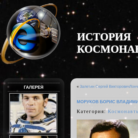
И
С
Т
О
Р
И
Я
К
О
С
М
О
Н
А
«
Залетин Сергей Викторович
Лонч
ГАЛЕРЕЯ
МОРУКОВ БОРИС ВЛАДИМ
Категория:
Космонавт