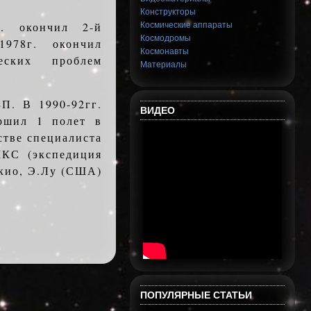
Конструкторы
г. окончил 2-й
Космические аппараты
Космодромы
978г. окончил
Космонавты
ческих проблем
Материалы
П. В 1990-92гг.
ВИДЕО
ершил 1 полет в
естве специалиста
МКС (экспедиция
ккио, Э.Лу (США)
ПОПУЛЯРНЫЕ СТАТЬИ