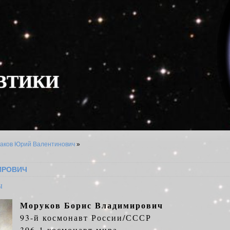
В
Т
И
К
И
аков Юрий Валентинович
»
ИРОВИЧ
ы
Моруков Борис Владимирович
93-й космонавт России/СССР
396-1 космонавт мира