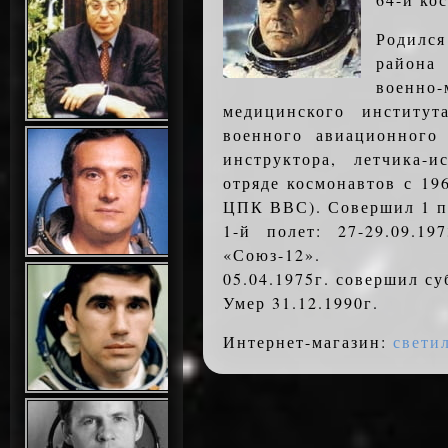
Родилс
района
военн
медицинского институт
военного авиационного
инструктора, летчика-и
отряде космонавтов с 19
ЦПК ВВС). Совершил 1 п
1-й полет: 27-29.09.19
«Союз-12».
05.04.1975г. совершил су
Умер 31.12.1990г.
Интернет-магазин:
свети