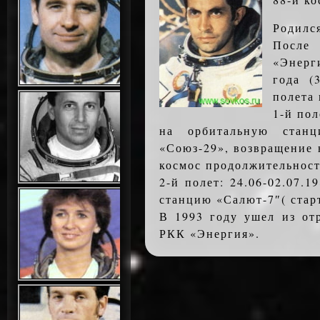
Родился
После
«Энерг
года (
полета 
1-й пол
на орбитальную станц
«Союз-29», возвращение 
космос продолжительност
2-й полет: 24.06-02.07.
станцию «Салют-7″( старт
В 1993 году ушел из от
РКК «Энергия».