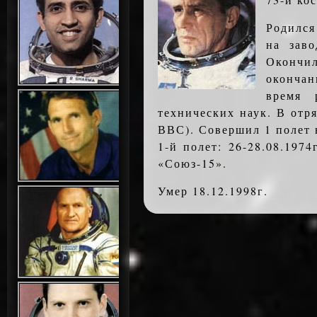
Родился
на зав
Окончи
окончан
время 
технических наук. В отр
ВВС). Совершил 1 полет 
1-й полет: 26-28.08.197
«Союз-15».
Умер 18.12.1998г.