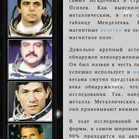
Психея. Как выяснил
металлическим, в его 
таблицу Менделеева. 
магнитные
визитки
на хо
магнитное поле.
Довольно крупный аст
обнаружен невооруженным
Он был назван в честь 
успешно использует и
м
весьма смутно представл
века обнаружилось, чт
исследования. Так, на
металла. Металлических 
они приковывают внимани
В ходе исследований в
формы, в самом широком 
90% приходится на акт