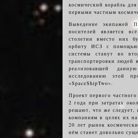
космический корабль для
первыми частным космич
Выведение экипажей 
носителей является вс
столетии вместо них б
орбиту ИСЗ с помощью 
системы станут во вто
транспортировки людей в
реализовавшей данну
исследованию этой п
«SpaceShipTwo».
Проект первого частного
2 года при затратах око
решают, что же следует, 
компаниям в целях их н
20 лет рынок космически
нём станет довольно сущ