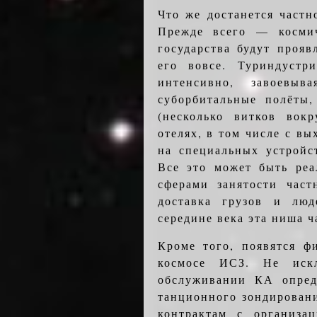
Что же достанется частн
Прежде всего — космич
государства будут проя
его вовсе. Туриндустр
интенсивно, завоевы
суборбитальные полёты,
(несколько витков вок
отелях, в том числе с в
на специальных устройс
Все это может быть реа
сферами занятости част
доставка грузов и лю
середине века эта ниша 
Кроме того, появятся ф
космосе ИСЗ. Не искл
обслуживании КА опред
танционного зондирования
контрактам с организ