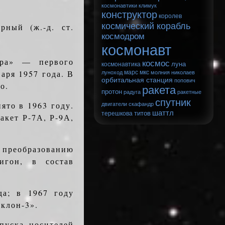
космонавтики
климук
конструктор
королев
космический корабль
ный (ж.-д. ст.
космодром
космонавт
­ра» — первого
космос
луна
космонавтика
аря 1957 года. В
марс
мкс
луноход
молния
николаев
орбитальная станция
попович
о.
ракета
протон
радуга
ракетные
спутник
ято в 1963 году.
двигатели
скафандр
шаттл
титов
терешкова
акет Р-7А, Р-9А,
 преобразованию
лигон, в состав
да; в 1967 году
иклон-3».
пуска носителей