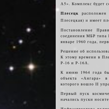
А5». Комплекс будет с
Плесецк
расположен 
Плесецкая) и имеет пл
Постановление Прав
соединения МБР типа 
январе 1960 года, пер
Решение об использов
К этому времени в Пле
Р-16 и Р-16А.
К июню 1964 года бы
объекта «Ангара» в 
которого вошло II уп
Первый пуск космиче
начались пуски носите
Инфраструктура включ