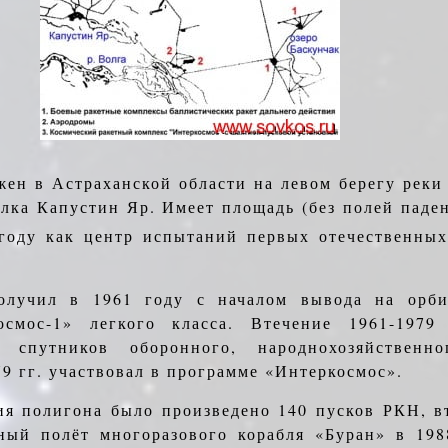
ен в Астраханской области на левом берегу реки
елка Капустин Яр. Имеет площадь (без полей паде
году как центр ис­пытаний первых отечественны
получил в 1961 году с началом вывода на орб
смос-1» легкого класса. Втечение 1961-1979 
и спутников оборонного, народ­нохозяйственн
79 гг. участвовал в программе «Интеркосмос».
ия полигона было произведено 140 пусков РКН, в
ный полёт многоразового корабля «Буран» в 198