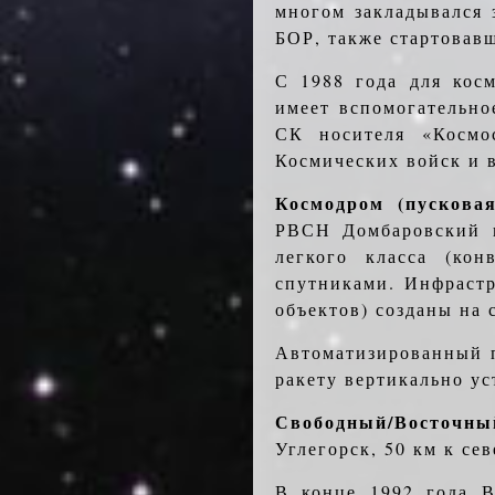
многом закладывался 
БОР, также стартовав
С 1988 года для косм
имеет вспомогательно
СК носителя «Космо
Космических войск и 
Космодром (пускова
РВСН Домбаровский в
легкого класса (ко
спутниками. Инфрастр
объектов) созданы на
Автоматизированный п
ракету вертикально ус
Свободный/Восточны
Углегорск, 50 км к сев
В конце 1992 года 