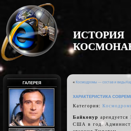
И
С
Т
О
Р
И
Я
К
О
С
М
О
Н
А
«
Космодромы — состав и виды
Ха
ГАЛЕРЕЯ
ХАРАКТЕРИСТИКА СОВРЕ
Категория:
Космодром
Байконур
арендуется 
США в год. Администр
станция Тюратам.