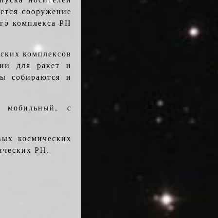
ется сооружение
ого комплекса РН
еских комплексов
ции для ракет и
ты собираются и
 мобильный, с
вых космических
ических РН.