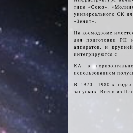
типа «Союз», «Молния
универсального СК дл
«Зенит».
На космодроме имеетс
для подготовки РН и
аппаратов, и крупне
интегрируются с
КА в горизонтальн
использованием полуа
В 1970—1980-х годах
запусков. Всего из Пл