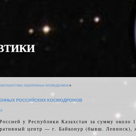
В
Т
И
К
И
рактеристика зарубежных космодромов
»
МЕННЫХ РОССИЙСКИХ КОСМОДРОМОВ
ы
Россией у Республики Казахстан за сумму около 
ативный центр — г. Байконур (бывш. Ленинск), 