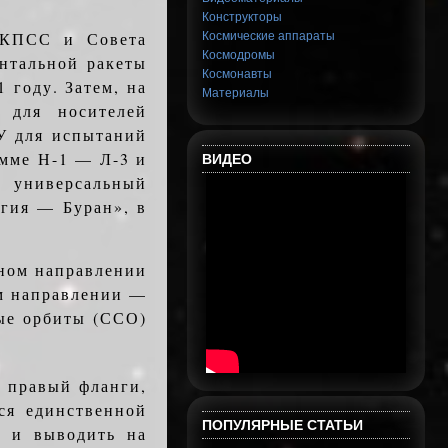
Конструкторы
 КПСС и Совета
Космические аппараты
Космодромы
нтальной ракеты
Космонавты
 году. Затем, на
Материалы
 для носителей
У для испытаний
амме Н-1 — Л-3 и
ВИДЕО
 универсальный
гия — Буран», в
чном направлении
ом направлении —
ые орбиты (ССО)
и правый фланги,
ся единственной
ПОПУЛЯРНЫЕ СТАТЬИ
и и выводить на