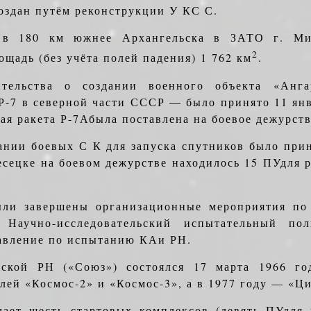
оздан путём рекон­струкции У КС С.
в 180 км южнее Архангельска в ЗАТО г. Мир­
2
ощадь (без учёта полей падения) 1 762 км
.
ительства о создании военного объекта «Анга
Р-7 в северной части СССР — было принято 11 янв
вая ракета Р-7Абыла поставлена на боевое дежурств
ании боевых С К для запуска спутников было прин
сецке на боевом дежурстве на­ходилось 15 ПУдля р
ли завершены организационные мероприятия по
Научно-исследовательский испыта­тельный по
равление по испытанию КАи РН.
ской РН («Союз») состоялся 17 марта 1966 го
лей «Космос-2» и «Космос-3», а в 1977 году — «Ц
ает шесть стартовых комплексов (девять ПУдля 