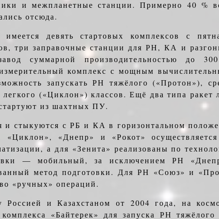
ники и межпланетные станции. Примерно 40 % 
ались отсюда.
 имеется девять стартовых комплексов с пятн
ов, три заправочные станции для РН, КА и разгон
 завод суммарной про­изводительностью до 30
 измеритель­ный комплекс с мощным вычислительн
зможность запускать РН тяжёлого («Протон»), ср
легкого («Циклон») классов. Ещё два типа ракет 
стартуют из шахтных ПУ.
я и стыкуются с РБ и КА в горизонтальном по­лож
 «Циклон», «Днепр» и «Рокот» осуществляетс
матизации, а для «Зенита» реализованы по технол
ов­ки — мобильный, за исключением РН «Днеп
ванный метод подготовки. Для РН «Союз» и «Прот
тво «ручных» операций.
 Россией и Казахстаном от 2004 года, на космо
 комплекса «Байтерек» для запуска РН тяжёлого 