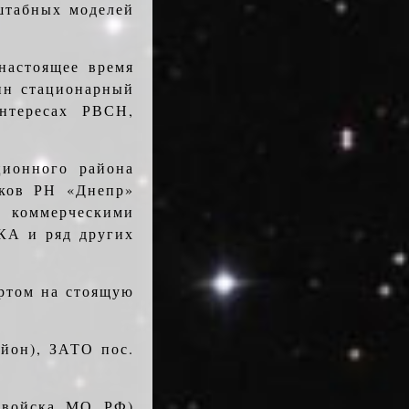
штабных моделей
а­стоящее время
дин стационарный
нтересах РВСН,
ион­ного района
сков РН «Днепр»
 коммерческими
КА и ряд других
ртом на стоящую
йон), ЗАТО пос.
 войска МО РФ)