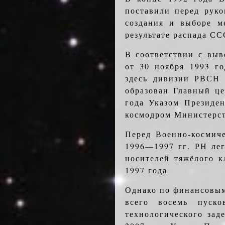
поставили перед рук
создания и выборе м
результате распада СС
В соответствии с вы
от 30 ноября 1993 г
здесь дивизии РВСН 
образован Главный це
года Указом Президен
космодром Министерст
Перед Военно-космиче
1996—1997 гг. РН лег
носителей тяжёлого к
1997 года
Однако по финансовым
всего восемь пуск
технологического зад