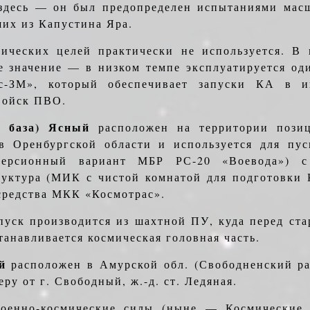
здесь — он был предо­пределен испытаниями мас
ших из Капустина Яра.
ических целей практически не используется. В н
е значение — в низком темпе экс­плуатируется о
с-ЗМ», который обеспечивает запуски КА в и
войск ПВО.
я база) Ясный
расположен на территории позиц
 Оренбургской области и использует­ся для пу
нверсионный вариант МБР РС-20 «Воевода») с
уктура (МИК с чистой комнатой для подготовки 
 средства МКК «Космотрас».
уск производится из шахтной ПУ, куда перед ста
танавливается космическая го­ловная часть.
й
расположен в Амурской обл. (Свободненский ра
еру от г. Свободный, ж.-д. ст. Ле­дяная.
Военно-космические силы (ныне — Космические