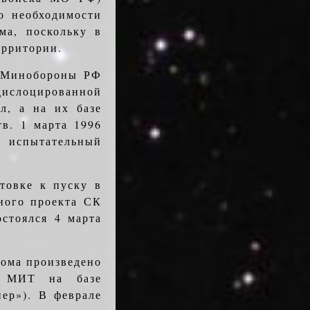
о необходимости
ма, поскольку в
ерритории.
й Минобороны РФ
дислоцированной
л, а на их базе
в. 1 марта 1996
 испытатель­ный
товке к пуску в
зного проекта СК
остоялся 4 марта
рома произведено
в МИТ на базе
нер»). В феврале