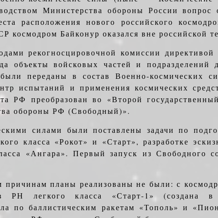
оводством Министерства обороны России вопрос 
еста расположения нового российского космодро
СР космодром Байконур оказался вне российской т
водами рекогносцировочной комиссии директи­во
ода объекты войсковых частей и подразделений 
были переданы в состав Военно-космических си
нтр испытаний и применения космических средст
та РФ преобразован во «Второй государственный
ва обороны РФ (Свободный)».
скими силами были поставлены задачи по под­го
кого класса «Рокот» и «Старт», раз­работке эски
ласса «Ангара». Пер­вый запуск из Свободного с
 причинам планы реализованы не были: с кос­мод
ов РН легкого класса «Старт-1» (создана 
ела по баллистическим ра­кетам «Тополь» и «Пио