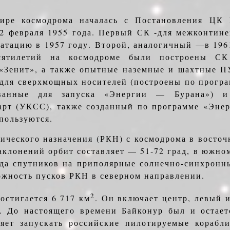
мире космодрома началась с Постановления ЦК
 февраля 1955 года. Первый СК -для межконтине
атацию в 1957 году. Второй, аналогичный —в 1961
сятилетий на космодроме были построены СК
«Зенит», а также опытные наземные и шахтные П
К для сверхмощных носителей (построены по прогр
ованные для запуска «Энергии — Бурана») и
арт (УКСС), также созданный по программе «Энер
пользуются.
ического назначения (РКН) с космодрома в вос­то
аклонений орбит составляет — 51-72 град, в южн
да спутников на приполярные солнечно-синхронн
ожность пусков РКН в северном направлении.
2
остигается 6 717 км
. Он включает центр, левый 
. До настоящего времени Байко­нур был и остает
ляет запускать рос­сийские пилотируемые корабл