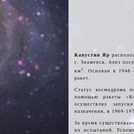
Капустин Яр
располож
г. Знаменск, близ пос
2
км
. Основан в 1946 
ракет.
Статус космодрома 
помощью ракеты «Ко
осуществлял запуск
назначения, в 1969-19
За время существован
их испытаний. Успеш