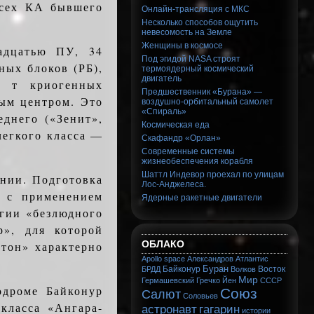
всех КА бывшего
Онлайн-трансляция с МКС
Несколько способов ощутить
невесомость на Земле
Женщины в космосе
ад­цатью ПУ, 34
Под эгидой NASA строят
ных блоков (РБ),
термоядерный космический
двигатель
0 т криогенных
Предшественник «Бурана» —
ым центром. Это
воздушно-орбитальный самолет
«Спираль»
еднего («Зенит»,
Космическая еда
легкого класса —
Скафандр «Орлан»
Современные системы
жизнеобеспечения корабля
Шаттл Индевор проехал по улицам
ении. Подготовка
Лос-Анджелеса.
я с применением
Ядерные ракетные двигатели
огии «безлюдного
р», для которой
ОБЛАКО
он» характер­но
Apollo
space
Александров
Атлантис
Буран
Байконур
Восток
БРДД
Волков
Мир
Гермашевский
Гречко
Йен
СССР
­дроме Байконур
Союз
Салют
Соловьев
класса «Ангара-
астронавт
гагарин
истории