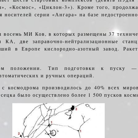
», «Космос», «Циклон-3»). Кроме того, продолжа
я носителей серии «Ангара» на базе недостроенн
я восемь МИ Ков, в которых размещены 37 технич
 КА, две заправочно-нейтрализационные стан
йший в Ев­ропе кислородно-азотный завод. Раке
ом положении. Тип подготовки к пуску —
втоматических и ручных операций.
 с космодрома производилось до 40% всех миро
есецка было осуществлено более 1 500 пусков косм