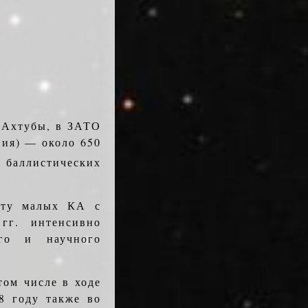
 Ахтубы, в ЗАТО
ния) — около 650
х баллистических
иту малых КА с
гг. интенсивно
ого и научного
том числе в ходе
8 году также во