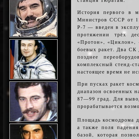
История первого в 
Министров СССР от 12
Р-7 — введен в эксплу
протяжении трёх де
«Протон», «Циклон», 
бое­вых ракет. Два С
позднее переоборуд
комплексный стенд-ст
настоящее время не ис
При пусках ракет косм
диапазон освоенных н
87—99 град. Для выво
прорабатывается воз­м
Площадь космодрома д
а также поля падения
базой, которая позво