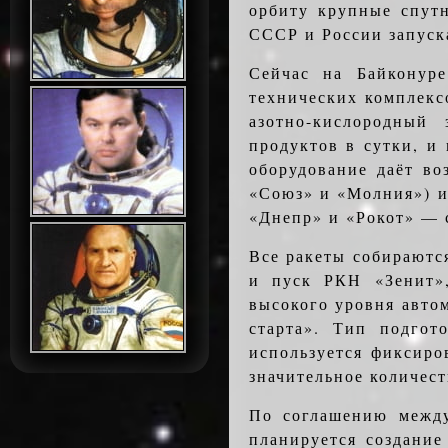
орбиту крупные спут
СССР и Рос­сии запуск
Сейчас на Байконуре
технических комплекс
азотно-кислородный
продуктов в сутки, и
оборудование даёт во
«Союз» и «Молния») и 
«Днепр» и «Рокот» — 
Все ракеты собираютс
и пуск РКН «Зенит»,
высокого уровня авто
старта». Тип подгот
используется фиксиро
значительное количес
По соглашению между
планируется создание