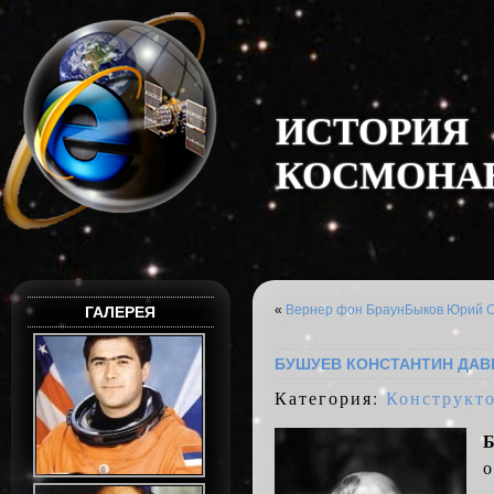
И
С
Т
О
Р
И
Я
К
О
С
М
О
Н
А
«
Вернер фон Браун
Быков Юрий С
ГАЛЕРЕЯ
БУШУЕВ КОНСТАНТИН ДА
Категория:
Конструкт
о