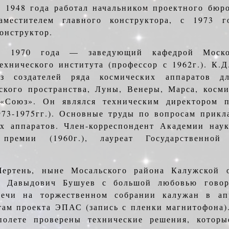
 1948 года работал начальником проектного бюр
заместителем главного конструктора, с 1973 
онструктор.
С 1970 года — заведующий кафедрой Москов
ехнического института (профессор с 1962г.). К
из создателей ряда космических аппаратов дл
ского пространства, Луны, Венеры, Марса, косми
 «Союз». Он являлся техническим директором
973-1975гг.). Основные труды по вопросам прикл
х аппаратов. Член-корреспондент Академии наук
 премии (1960г.), лауреат Государственно
ертень, ныне Мосальского района Калужской 
ин Давыдович Бушуев с большой любовью говор
речи на торжественном собрании калужан в ап
там проекта ЭПАС (запись с пленки магнитофона)
полете проверены технические решения, котор