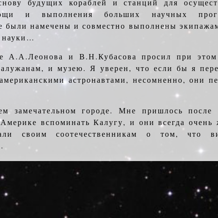
снову будущих кораблей и станций для осущест
мощи и выполнения больших научных прог
е были намечены и совместно выполнены экипажам
я науки…
е А.А.Леонова и В.Н.Кубасова просил при этом
алужанам, и музею. Я уверен, что если бы я пер
 американскими астронавтами, несомненно, они п
м замечательном городе. Мне пришлось после 
 Америке вспоминать Калугу, и они всегда очень
вали своим соотечественникам о том, что 
.