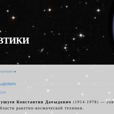
В
Т
И
К
И
ергеевич
»
ВЫДОВИЧ
оры
Бушуев Константин Давыдович
(1914-1978) — сов
бласти ракетно-космической техники.