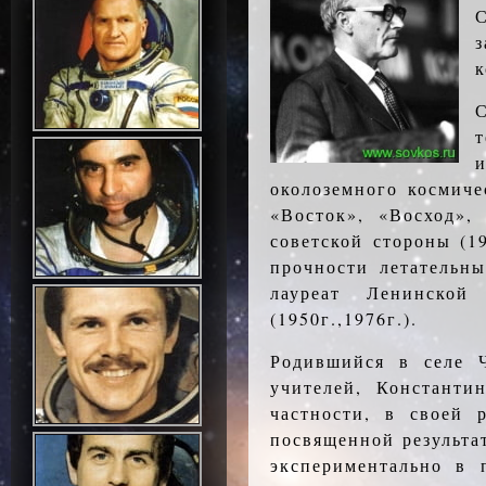
С
к
т
околоземного космиче
«Восток», «Восход»,
советской стороны (1
прочности летательны
лауреат Ленинской
(1950г.,1976г.).
Родившийся в селе Ч
учителей, Констант
частности, в своей 
посвященной результа
экспериментально в 