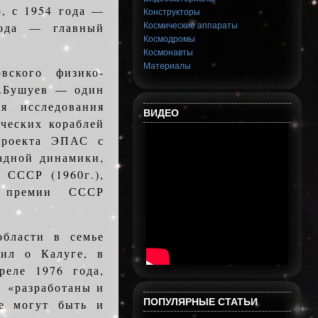
о, с 1954 года —
Конструкторы
года — главный
Космические аппараты
Космодромы
Космонавты
Материалы
ского физико-
.Д.Бушуев — один
я исследования
ВИДЕО
ческих кораблей
 проекта ЭПАС с
адной динамики,
 СССР (1960г.),
й премии СССР
области в семье
ил о Калуге, в
реле 1976 года,
. «разработаны и
ПОПУЛЯРНЫЕ СТАТЬИ
ые могут быть и