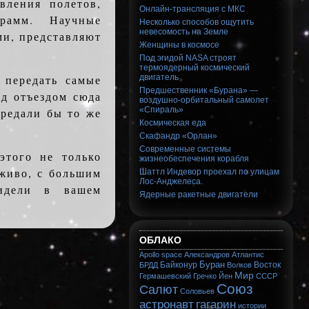
вления полетов,
Онлайн-трансляция с МКС
рамм. Научные
Несколько способов ощутить
невесомость на Земле
и, представляют
Женщины в космосе
Под эгидой NASA строят
термоядерный космический
 передать самые
двигатель
Предшественник «Бурана» —
ед отъездом сюда
воздушно-орбитальный самолет
«Спираль»
ередали бы то же
Космическая еда
Скафандр «Орлан»
Современные системы
этого не только
жизнеобеспечения корабля
 живо, с большим
Шаттл Индевор проехал по улицам
Лос-Анджелеса.
видели в вашем
Ядерные ракетные двигатели
ОБЛАКО
Apollo
space
Александров
Атлантис
Буран
Байконур
Восток
БРДД
Волков
Мир
Гермашевский
Гречко
Йен
СССР
Союз
Салют
Соловьев
астронавт
гагарин
истории