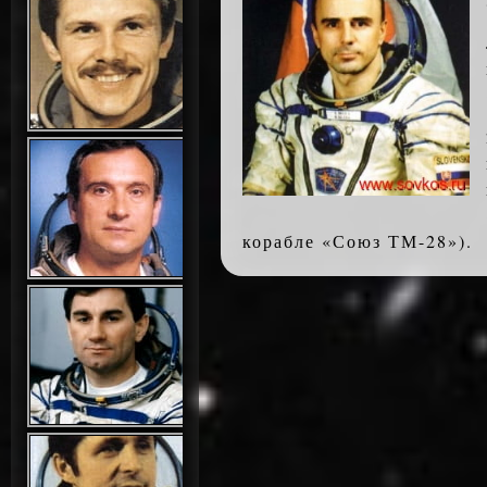
корабле «Союз ТМ-28»).