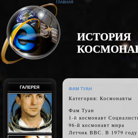
ГЛАВНАЯ
И
С
Т
О
Р
И
Я
К
О
С
М
О
Н
А
ГАЛЕРЕЯ
ФАМ ТУАН
Категория: Космонавты
Фам Туан
1-й космонавт Социалист
96-й космонавт мира
Летчик ВВС. В 1979 году